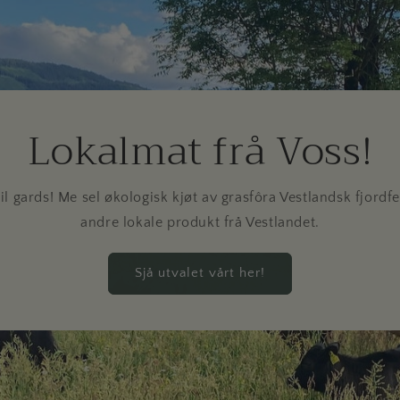
Lokalmat frå Voss!
l gards! Me sel økologisk kjøt av grasfôra Vestlandsk fjordfe, i
andre lokale produkt frå Vestlandet.
Sjå utvalet vårt her!