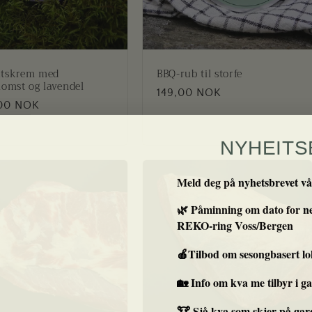
ktskrem med
BBQ-rub til storfe
lomst og lavendel
Vanlig
149,00 NOK
g
00 NOK
pris
NYHEITS
Meld deg på nyhetsbrevet vår
🌿 Påminning om dato for ne
REKO-ring Voss/Bergen
🍎Tilbod om sesongbasert lo
🏡 Info om kva me tilbyr i 
🐮 Sjå kva som skjer på gar