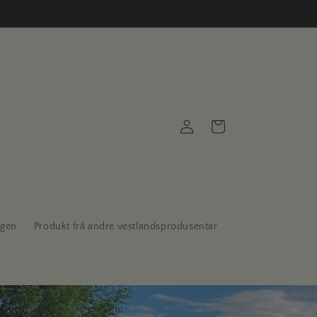
Logg
Handlekurv
inn
ogen
Produkt frå andre vestlandsprodusentar