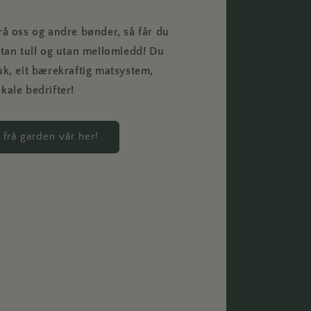
rå oss og andre bønder, så får du
utan tull og utan mellomledd! Du
uk, eit bærekraftig matsystem,
kale bedrifter!
 frå garden vår her!