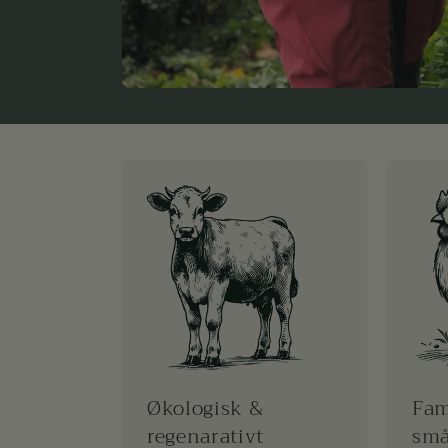
Økologisk &
Fam
regenarativt
sm