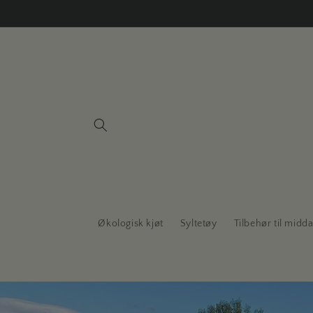
Gå
videre til
innholdet
Økologisk kjøt
Syltetøy
Tilbehør til midd