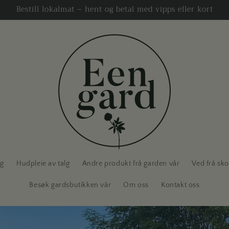
Bestill lokalmat – hent og betal med vipps eller kort
ag
Hudpleie av talg
Andre produkt frå garden vår
Ved frå sk
Besøk gardsbutikken vår
Om oss
Kontakt oss