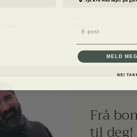
et
Culotte
E-post
g
00 NOK
Vanlig
300,00 NOK
pris
MELD MEG
NEI TAK
Frå bon
til deg!