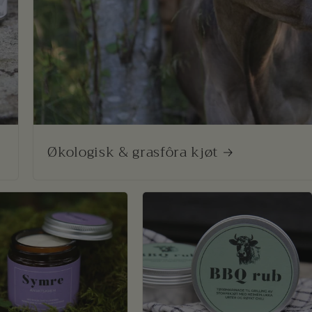
Økologisk & grasfôra kjøt